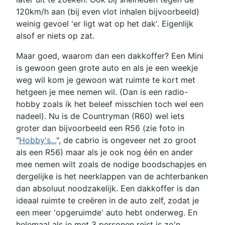
120km/h aan (bij even vlot inhalen bijvoorbeeld)
weinig gevoel 'er ligt wat op het dak'. Eigenlijk
alsof er niets op zat.
Maar goed, waarom dan een dakkoffer? Een Mini
is gewoon geen grote auto en als je een weekje
weg wil kom je gewoon wat ruimte te kort met
hetgeen je mee nemen wil. (Dan is een radio-
hobby zoals ik het beleef misschien toch wel een
nadeel). Nu is de Countryman (R60) wel iets
groter dan bijvoorbeeld een R56 (zie foto in
"
Hobby's...
", de cabrio is ongeveer net zo groot
als een R56) maar als je ook nog één en ander
mee nemen wilt zoals de nodige boodschapjes en
dergelijke is het neerklappen van de achterbanken
dan absoluut noodzakelijk. Een dakkoffer is dan
ideaal ruimte te creëren in de auto zelf, zodat je
een meer 'opgeruimde' auto hebt onderweg. En
helemaal als je met 3 personen reist is zo'n