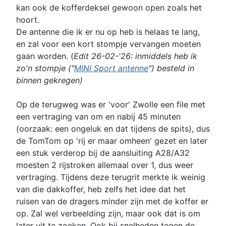
kan ook de kofferdeksel gewoon open zoals het
hoort.
De antenne die ik er nu op heb is helaas te lang,
en zal voor een kort stompje vervangen moeten
gaan worden. (
Edit 26-02-'26: inmiddels heb ik
zo'n stompje ("
MINI Sport antenne
") besteld in
binnen gekregen)
Op de terugweg was er 'voor' Zwolle een file met
een vertraging van om en nabij 45 minuten
(oorzaak: een ongeluk en dat tijdens de spits), dus
de TomTom op 'rij er maar omheen' gezet en later
een stuk verderop bij de aansluiting A28/A32
moesten 2 rijstroken allemaal over 1, dus weer
vertraging. Tijdens deze terugrit merkte ik weinig
van die dakkoffer, heb zelfs het idee dat het
ruisen van de dragers minder zijn met de koffer er
op. Zal wel verbeelding zijn, maar ook dat is om
later uit te zoeken. Ook bij snelheden tegen de