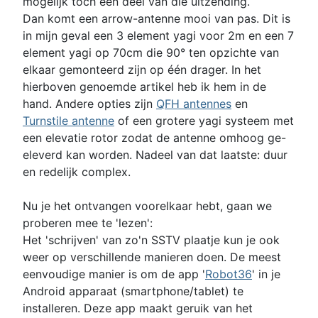
mogelijk toch een deel van die uitzending.
Dan komt een arrow-antenne mooi van pas. Dit is
in mijn geval een 3 element yagi voor 2m en een 7
element yagi op 70cm die 90° ten opzichte van
elkaar gemonteerd zijn op één drager. In het
hierboven genoemde artikel heb ik hem in de
hand. Andere opties zijn
QFH antennes
en
Turnstile antenne
of een grotere yagi systeem met
een elevatie rotor zodat de antenne omhoog ge-
eleverd kan worden. Nadeel van dat laatste: duur
en redelijk complex.
Nu je het ontvangen voorelkaar hebt, gaan we
proberen mee te 'lezen':
Het 'schrijven' van zo'n SSTV plaatje kun je ook
weer op verschillende manieren doen. De meest
eenvoudige manier is om de app '
Robot36
' in je
Android apparaat (smartphone/tablet) te
installeren. Deze app maakt geruik van het