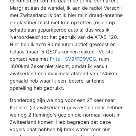
genomen en kon me daarmee prima vermaken;
Margriet aan de wandel, ik aan de radio! Verschil
met Zwitserland is dat ik hier mijn draad-antenne
en glasfiber mast niet kon opzetten (risico op
schade aan geparkeerde auto's) dus was ik
'veroordeeld' tot het gebruik van de ATAS-120.
Hier ben ik zo'n 90 minuten actief geweest en
helaas 'maar' 5 QSO's kunnen maken. Verste
contact was met
Frits - SV9/PD9VOG
, ruim
1800km! Zeker niet slecht, omdat ik vanuit
Zwitserland een maximale afstand van 1745km
gehaald heb waar ik een 'betere' antenne
opstelling heb gebruikt.
e
Donderdag zijn we nog voor een 2
keer naar
Koblenz (in Zwitserland) geweest en daar hebben
we nog 2 flamingo's gezien die normaal nooit in
Zwitserland komen. Heb begrepen dat deze
vogels baat hebben bij brak water voor hun