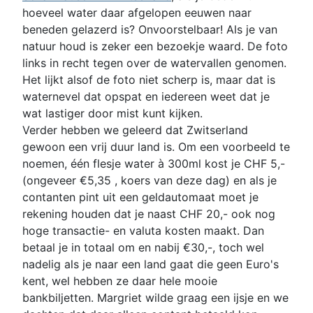
hoeveel water daar afgelopen eeuwen naar
beneden gelazerd is? Onvoorstelbaar! Als je van
natuur houd is zeker een bezoekje waard. De foto
links in recht tegen over de watervallen genomen.
Het lijkt alsof de foto niet scherp is, maar dat is
waternevel dat opspat en iedereen weet dat je
wat lastiger door mist kunt kijken.
Verder hebben we geleerd dat Zwitserland
gewoon een vrij duur land is. Om een voorbeeld te
noemen, één flesje water à 300ml kost je CHF 5,-
(ongeveer €5,35 , koers van deze dag) en als je
contanten pint uit een geldautomaat moet je
rekening houden dat je naast CHF 20,- ook nog
hoge transactie- en valuta kosten maakt. Dan
betaal je in totaal om en nabij €30,-, toch wel
nadelig als je naar een land gaat die geen Euro's
kent, wel hebben ze daar hele mooie
bankbiljetten. Margriet wilde graag een ijsje en we