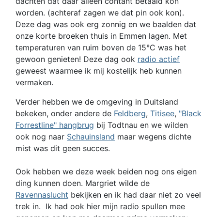
dachten dat daar alleen contant betaald kon
worden. (achteraf zagen we dat pin ook kon).
Deze dag was ook erg zonnig en we baalden dat
onze korte broeken thuis in Emmen lagen. Met
temperaturen van ruim boven de 15°C was het
gewoon genieten! Deze dag ook
radio actief
geweest waarmee ik mij kostelijk heb kunnen
vermaken.
Verder hebben we de omgeving in Duitsland
bekeken, onder andere de
Feldberg
,
Titisee
,
"Black
Forrestline" hangbrug
bij Todtnau en we wilden
ook nog naar
Schauinsland
maar wegens dichte
mist was dit geen succes.
Ook hebben we deze week beiden nog ons eigen
ding kunnen doen. Margriet wilde de
Ravennaslucht
bekijken en ik had daar niet zo veel
trek in. Ik had ook hier mijn radio spullen mee