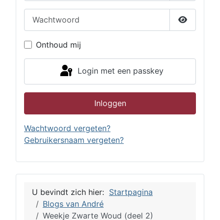
Wachtwoord
Toon wac
Onthoud mij
Login met een passkey
Inloggen
Wachtwoord vergeten?
Gebruikersnaam vergeten?
U bevindt zich hier:
Startpagina
Blogs van André
Weekje Zwarte Woud (deel 2)