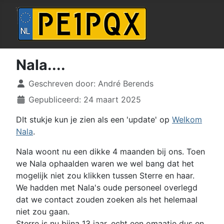
Nala....
Details
Geschreven door:
André Berends
Gepubliceerd: 24 maart 2025
DIt stukje kun je zien als een 'update' op
Welkom
Nala
.
Nala woont nu een dikke 4 maanden bij ons. Toen
we Nala ophaalden waren we wel bang dat het
mogelijk niet zou klikken tussen Sterre en haar.
We hadden met Nala's oude personeel overlegd
dat we contact zouden zoeken als het helemaal
niet zou gaan.
Sterre is nu bijna 13 jaar, echt een omaatje dus en